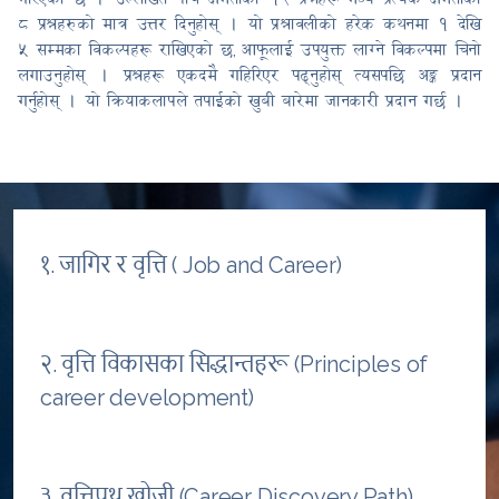
८ प्रश्नहरुको मात्र उत्तर दिनुहोस् । यो प्रश्नावलीको हरेक कथनमा १ देखि
५ सम्मका विकल्पहरू राखिएको छ
आफूलाई उपयुक्त लाग्ने विकल्पमा चिनो
,
लगाउनुहोस् । प्रश्नहरू एकदमै गहिरिएर पढ्नुहोस् त्यसपछि अङ्क प्रदान
गर्नुहोस् । यो क्रियाकलापले तपाईको खुबी बारेमा जानकारी प्रदान गर्छ ।
१. जागिर र वृत्ति ( Job and Career)
२. वृत्ति विकासका सिद्धान्तहरू (Principles of
career development)
३. वृत्तिपथ खोजी (Career Discovery Path)